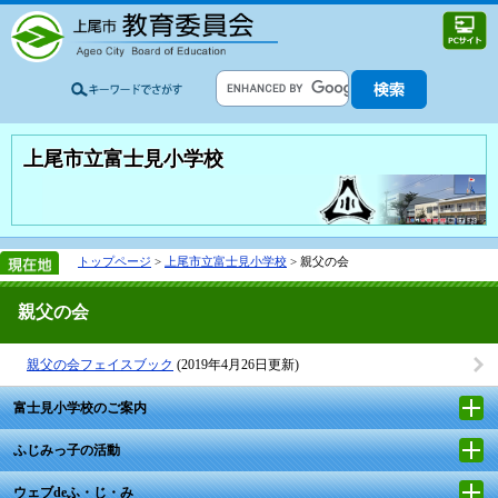
上尾市立富士見小学校
トップページ
>
上尾市立富士見小学校
> 親父の会
親父の会
親父の会フェイスブック
(2019年4月26日更新)
富士見小学校のご案内
ふじみっ子の活動
ウェブdeふ・じ・み