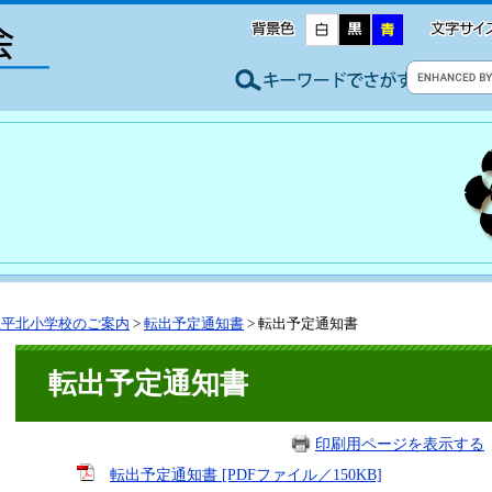
上平北小学校のご案内
>
転出予定通知書
>
転出予定通知書
転出予定通知書
印刷用ページを表示する
転出予定通知書 [PDFファイル／150KB]