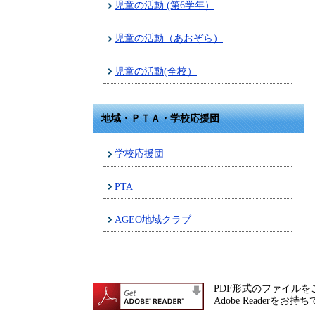
児童の活動 (第6学年）
児童の活動（あおぞら）
児童の活動(全校）
地域・ＰＴＡ・学校応援団
学校応援団
PTA
AGEO地域クラブ
PDF形式のファイルをご
Adobe Reade