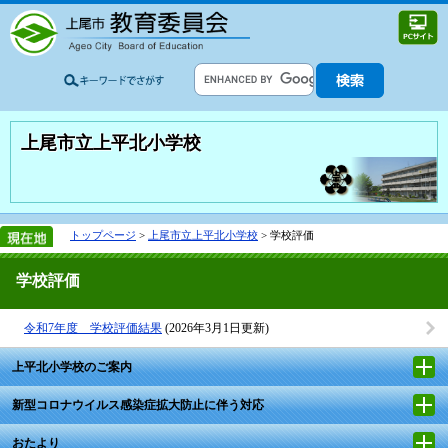
上尾市立上平北小学校
トップページ
>
上尾市立上平北小学校
> 学校評価
学校評価
令和7年度 学校評価結果
(2026年3月1日更新)
上平北小学校のご案内
新型コロナウイルス感染症拡大防止に伴う対応
おたより