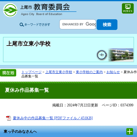
上尾市立東小学校
トップページ
>
上尾市立東小学校
>
東小学校のご案内
>
お知らせ
>
夏休み作
品募集一覧
夏休み作品募集一覧
掲載日：2024年7月22日更新
ページID：0374399
夏休み中の作品募集一覧 [PDFファイル／451KB]
東っ子のみなさんへ