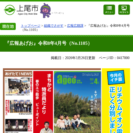
トップページ
>
組織でさがす
>
広報広聴課
> 『広報あげお』令和8年4月号
（No.1105）
『広報あげお』令和8年4月号（No.1105）
掲載日：2026年3月26日更新
ページID：0417000