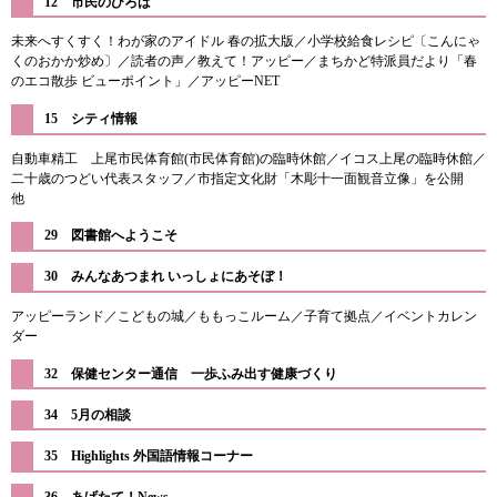
12 市民のひろば​
未来へすくすく！わが家のアイドル 春の拡大版／小学校給食レシピ〔こんにゃ
くのおかか炒め〕／読者の声／教えて！アッピー／まちかど特派員だより「春
のエコ散歩 ビューポイント」／アッピーNET
15 シティ情報
自動車精工 上尾市民体育館(市民体育館)の臨時休館／イコス上尾の臨時休館／
二十歳のつどい代表スタッフ／市指定文化財「木彫十一面観音立像」を公開
他
​29 図書館へようこそ
30 みんなあつまれ いっしょにあそぼ！
アッピーランド／こどもの城／ももっこルーム／子育て拠点／イベントカレン
ダー
32 保健センター通信 一歩ふみ出す健康づくり
34 5月の相談
35 Highlights 外国語情報コーナー