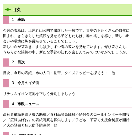
目次
1 表紙
今月の表紙は、上尾丸山公園で撮影した一枚です。青空の下たくさんの自然に
囲まれ、きらきらした笑顔を見せる子どもたちは、春の兆しを感じ、新しい出
会いや環境に胸を躍らせていることでしょう。
新しい命が芽吹き、まちは少しずつ春の装いを見せています。ぜひ皆さんも、
うららかな陽気の中、新たな季節の訪れを楽しんでみてはいかがでしょうか。
2 目次
目次、今月の表紙、市の人口・世帯、クイズアッピーを探そう！ 他
3 今月のイチ面
リチウムイオン電池を正しく分別しましょう
4 市政ニュース
高齢者補聴器購入費の助成／食料品等高騰対応給付金のコールセンターを開設
／『広報あげお』の表紙写真を募集します／子ども・子育て支援金制度が開始
／犬の登録と狂犬病予防注射 他​