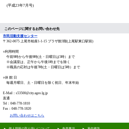
(平成23年7月号)
このページに関するお問い合わせ先
市民活動支援センター
〒362-0075
上尾市柏座1-1-15 プラザ館3階(上尾駅東口駅前)
○利用時間
午前9時から午後9時(土・日曜日は5時）まで
※会議室は、正午から午後1時までを除く
※職員の応対は午後7時(土・日曜日は5時）まで
○休 館 日
毎週月曜日、土・日曜日を除く祝日、年末年始
E-Mail：s53500@city.ageo.lg.jp
直通
Tel：048-778-1810
Fax：048-778-1820
お問い合わせはこちら
個人情報の取り扱いについて
免責事項
著作権等