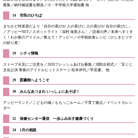
募集／納付確認書を郵送／小・中学校入学通知書 他
14 市民のひろば​
まちかど特派員だより「自分の喜びが 人の喜びに 人の喜びが 自分の喜びに」
／アッピーNET／スポットライト〔深村 保美さん〕／読者の声／未来へすくす
く！わが家のアイドル／教えて！アッピー／小学校給食レシピ〔ひじきとツナ
の炒り煮〕
19 シティ情報
ストーブ火災にご注意を／2026フレッシュあげお募集／消防出初式／「宝くじ
文化公演 青春のアイドルヒットステージ 松本伊代／早見優」 他
​29 図書館へようこそ
30 みんなあつまれ いっしょにあそぼ！
アッピーランド／こどもの城／ももっこルーム／子育て拠点／イベントカレン
ダー
32 保健センター通信 一歩ふみ出す健康づくり
34 1月の相談