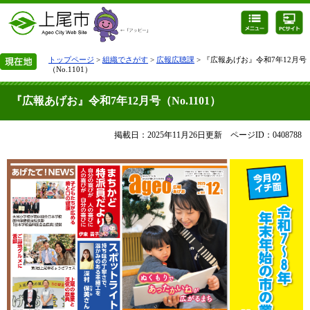
トップページ
>
組織でさがす
>
広報広聴課
> 『広報あげお』令和7年12月号
（No.1101）
『広報あげお』令和7年12月号（No.1101）
掲載日：2025年11月26日更新
ページID：0408788