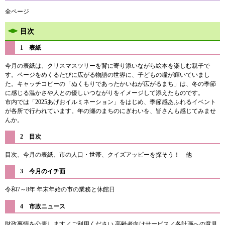
全ページ
目次
1 表紙
今月の表紙は、クリスマスツリーを背に寄り添いながら絵本を楽しむ親子で
す。ページをめくるたびに広がる物語の世界に、子どもの瞳が輝いていまし
た。キャッチコピーの「ぬくもりであったかいねが広がるまち」は、冬の季節
に感じる温かさや人との優しいつながりをイメージして添えたものです。
市内では「2025あげおイルミネーション」をはじめ、季節感あふれるイベント
が各所で行われています。年の瀬のまちのにぎわいを、皆さんも感じてみませ
んか。
2 目次
目次、今月の表紙、市の人口・世帯、クイズアッピーを探そう！ 他
3 今月のイチ面
令和7～8年 年末年始の市の業務と休館日
4 市政ニュース
財政事情を公表します／ご利用ください 高齢者向けサービス／各計画への意見