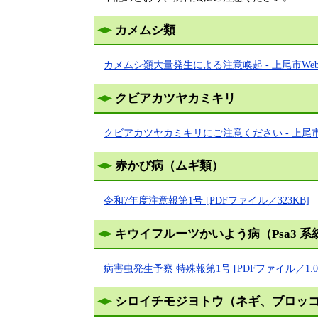
カメムシ類
カメムシ類大量発生による注意喚起 - 上尾市We
クビアカツヤカミキリ
クビアカツヤカミキリにご注意ください - 上尾市
赤かび病（ムギ類）
令和7年度注意報第1号 [PDFファイル／323KB]
キウイフルーツかいよう病（Psa3 
病害虫発生予察 特殊報第1号 [PDFファイル／1.0
シロイチモジヨトウ（ネギ、ブロッ