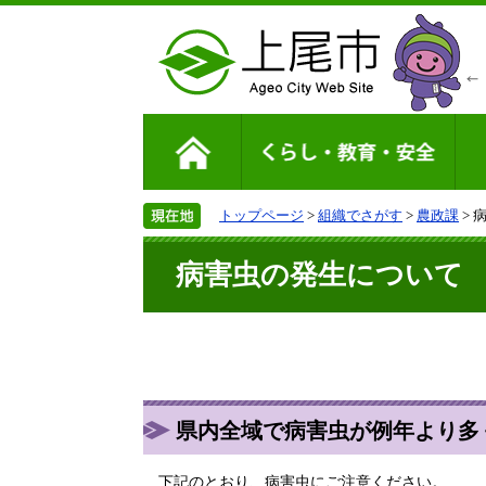
トップページ
>
組織でさがす
>
農政課
> 
病害虫の発生について
県内全域で病害虫が例年より多
下記のとおり、病害虫にご注意ください。