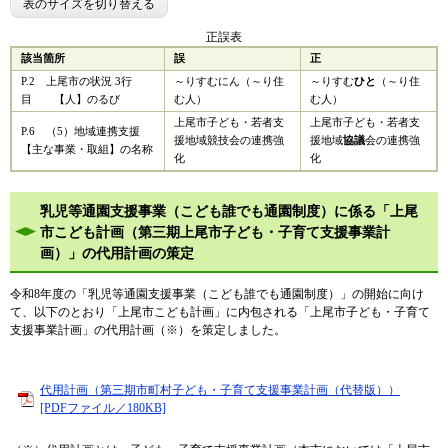
表のサイズを切り替える
正誤表
該当箇所
誤
正
P.2 上尾市の状況 3行
～りすむにん（～り住
～りすむ
ひと
（～り住
目 【人】のるび
む人）
む人）
上尾市子ども・若者支
上尾市子ども・若者支
P.6 （5）地域連携支援
援地域競技会の連携強
援地域
協議
会の連携強
【主な事業・取組】の名称
化
化
乳児等通園支援事業（こども誰でも通園制度）に係る「上尾
市こども計画（第三期上尾市子ども・子育て支援事業計
画）」の代用計画の策定
令和8年度の「乳児等通園支援事業（こども誰でも通園制度）」の開始に向け
て、以下のとおり「上尾市こども計画」に内包される「上尾市子ども・子育て
支援事業計画」の代用計画（※）を策定しました。
代用計画（第三期市町村子ども・子育て支援事業計画（代替版））
[PDFファイル／180KB]