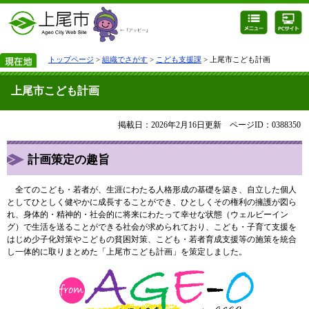
トップページ
>
組織でさがす
>
こども支援課
> 上尾市こども計画
上尾市こども計画
掲載日：2026年2月16日更新
ページID：0388350
計画策定の趣旨
全てのこども・若者が、生涯にわたる人格形成の基礎を築き、自立した個人
としてひとしく健やかに成長することができ、ひとしくその権利の擁護が図ら
れ、身体的・精神的・社会的に将来にわたって幸せな状態（ウェルビーイン
グ）で生活を送ることができる社会が求められており、こども・子育て支援を
はじめ少子化対策やこどもの貧困対策、こども・若者育成支援等の施策を統合
し一体的に取りまとめた「上尾市こども計画」を策定しました。