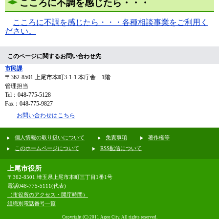
こころに不調を感じたら・・・
こころに不調を感じたら・・・各種相談事業をご利用く
ださい。
このページに関するお問い合わせ先
市民課
〒362-8501
上尾市本町3-1-1 本庁舎 1階
管理担当
Tel：048-775-5128
Fax：048-775-9827
お問い合わせはこちら
個人情報の取り扱いについて
免責事項
著作権等
このホームページについて
RSS配信について
上尾市役所
〒362-8501 埼玉県上尾市本町三丁目1番1号
電話048-775-5111(代表)
（市役所のアクセス・開庁時間）
組織別電話番号一覧
Copyright (C) 2011 Ageo City, All rights reserved.