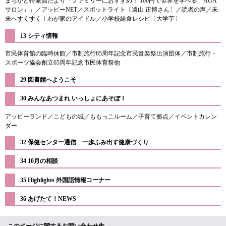
まちかど特派員だより「ファミリーにおすすめ！ 100円で世界を学べる「AGA
サロン」」／アッピーNET／スポットライト〔遠山 正博さん〕／読者の声／未
来へすくすく！わが家のアイドル／小学校給食レシピ〔大学芋〕
13 シティ情報
市民体育館の臨時休館／市制施行65周年記念市民音楽祭出演団体／市制施行・
スポーツ協会創立65周年記念市民体育祭他
29 図書館へようこそ
​30 みんなあつまれ いっしょにあそぼ！
アッピーランド／こどもの城／ももっこルーム／子育て拠点／イベントカレン
ダー
32 保健センター通信 一歩ふみ出す健康づくり
34 10月の相談
​35 Highlights 外国語情報コーナー
​36 あげたて！NEWS