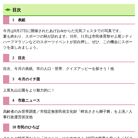
目次
1 表紙
今月は8月27日に開催されたあげおdeからだ元気フェスタでの写真です。
夏も終わり、スポーツの秋が訪れます。10月、11月は市民体育祭や上尾シティ
ハーフマラソンなどのスポーツイベントが目白押し。ぜひ、この機会にスポー
ツを楽しみましょう。​
2 目次
目次、今月の表紙、市の人口・世帯、クイズアッピーを探そう！他
3 今月のイチ面
上尾丸山公園をより魅力的に！
​4 市政ニュース
高齢者のみ世帯調査／市指定無形民俗文化財「畔吉ささら獅子舞」を上演／人
事行政運営状況他
10 市民のひろば