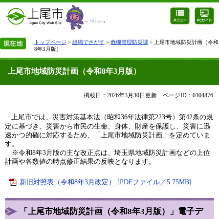
トップページ
>
組織でさがす
>
危機管理防災課
> 上尾市地域防災計画（令和
8年3月版）
上尾市地域防災計画（令和8年3月版）
掲載日：2026年3月30日更新
ページID：0304876
上尾市では、災害対策基本法（昭和36年法律第223号）第42条の規
定に基づき、災害から市民の生命、身体、財産を保護し、災害に迅
速かつ的確に対応するため、「上尾市地域防災計画」を定めていま
す。
※令和8年3月版の主な改正点は、埼玉県地域防災計画などの上位
計画や各数値の時点修正結果の反映となります。
新旧対照表（令和8年3月改定） [PDFファイル／5.75MB]
「上尾市地域防災計画（令和8年3月版）」電子デ