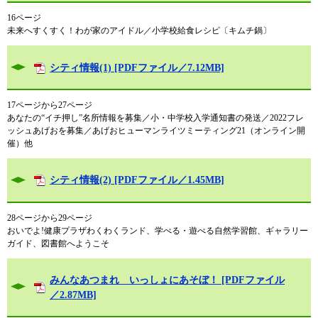
16ページ
未来へすくすく！わが家のアイドル／小学校給食レシピ〔キムチ鍋〕
シティ情報(1) [PDFファイル／7.12MB]
17ページから27ページ
あなたの“イチ押し”名所情報を募集／小・中学校入学通知書の発送／2022フレ
ッシュあげおを募集／あげおヒューマンライツミーティング21（オンライン開
催）他
シティ情報(2) [PDFファイル／1.45MB]
28ページから29ページ
おいでよ!健康プラザわくわくランド、学べる・遊べる自然学習館、ギャラリー
ガイド、図書館へようこそ
みんなあつまれ いっしょにあそぼ！ [PDFファイル
／2.87MB]