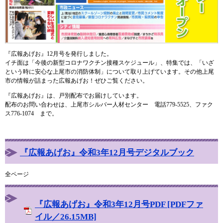
『広報あげお』12月号を発行しました。
イチ面は「今後の新型コロナワクチン接種スケジュール」、特集では、「いざ
という時に安心な上尾市の消防体制」について取り上げています。その他上尾
市の情報が詰まった広報あげお！ぜひご覧ください。
『広報あげお』は、戸別配布でお届けしています。
配布のお問い合わせは、上尾市シルバー人材センター 電話779-5525、ファク
ス776-1074 まで。
『広報あげお』令和3年12月号デジタルブック
全ページ
『広報あげお』令和3年12月号PDF [PDFファ
イル／26.15MB]