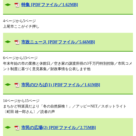
特集 [PDFファイル／1.62MB]
4ページから5ページ
上尾市ここがイチ押し
市政ニュース [PDFファイル／5.66MB]
6ページから13ページ
年末年始の市の業務と休館日／空き家の譲渡所得の3千万円特別控除／市民コメ
ント制度に基づく意見募集／財政事情を公表します他
市民のひろば(1) [PDFファイル／1.61MB]
14ページから15ページ
まちかど特派員だより「冬の自然探検！」／アッピーNET／スポットライト
〔町田 雄一郎さん〕／読者の声
市民の広場(2) [PDFファイル／2.75MB]