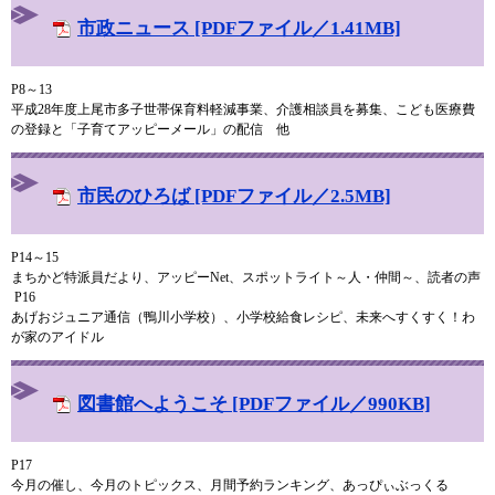
市政ニュース [PDFファイル／1.41MB]
P8～13
平成28年度上尾市多子世帯保育料軽減事業、介護相談員を募集、こども医療費
の登録と「子育てアッピーメール」の配信 他
市民のひろば [PDFファイル／2.5MB]
P14～15
まちかど特派員だより、アッピーNet、スポットライト～人・仲間～、読者の声
P16
あげおジュニア通信（鴨川小学校）、小学校給食レシピ、未来へすくすく！わ
が家のアイドル
図書館へようこそ [PDFファイル／990KB]
P17
今月の催し、今月のトピックス、月間予約ランキング、あっぴぃぶっくる