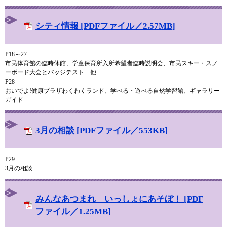
シティ情報 [PDFファイル／2.57MB]
P18～27
市民体育館の臨時休館、学童保育所入所希望者臨時説明会、市民スキー・スノ
ーボード大会とバッジテスト 他
P28
おいでよ!健康プラザわくわくランド、学べる・遊べる自然学習館、ギャラリー
ガイド
3月の相談 [PDFファイル／553KB]
P29
3月の相談
みんなあつまれ いっしょにあそぼ！ [PDF
ファイル／1.25MB]