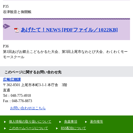
P35
谷津観音と御開帳
あげたて！NEWS [PDFファイル／1022KB]
P36
第1回あげお郷土こどもかるた大会、第5回上尾市なわとび大会、わくわくモー
モースクール
このページに関するお問い合わせ先
広報広聴課
〒362-8501
上尾市本町3-1-1 本庁舎 3階
直通
Tel：048-775-4918
Fax：048-776-8873
お問い合わせはこちら
個人情報の取り扱いについて
免責事項
著作権等
このホームページについて
RSS配信について