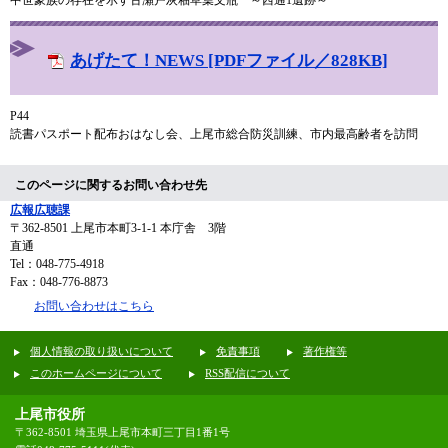
中世豪族の存在を示す古瀬戸灰釉草葉文瓶 ～西通1遺跡～
あげたて！NEWS [PDFファイル／828KB]
P44
読書パスポート配布おはなし会、上尾市総合防災訓練、市内最高齢者を訪問
このページに関するお問い合わせ先
広報広聴課
〒362-8501
上尾市本町3-1-1 本庁舎 3階
直通
Tel：048-775-4918
Fax：048-776-8873
お問い合わせはこちら
個人情報の取り扱いについて
免責事項
著作権等
このホームページについて
RSS配信について
上尾市役所
〒362-8501 埼玉県上尾市本町三丁目1番1号