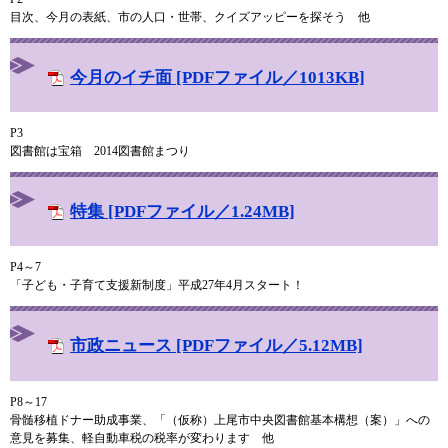
目次、今月の表紙、市の人口・世帯、クイズアッピーを探そう 他
今月のイチ面 [PDFファイル／1013KB]
P3
図書館は宝箱 2014図書館まつり
特集 [PDFファイル／1.24MB]
P4～7
「子ども・子育て支援新制度」平成27年4月スタート！
市政ニュース [PDFファイル／5.12MB]
P8～17
骨髄移植ドナー助成事業、「（仮称）上尾市中央図書館基本構想（案）」への
意見を募集、軽自動車税の税率が変わります 他