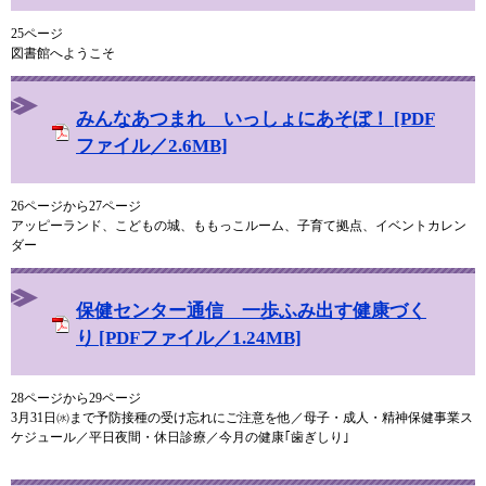
25ページ
図書館へようこそ
みんなあつまれ いっしょにあそぼ！ [PDF
ファイル／2.6MB]
26ページから27ページ
アッピーランド、こどもの城、ももっこルーム、子育て拠点、イベントカレン
ダー
保健センター通信 一歩ふみ出す健康づく
り [PDFファイル／1.24MB]
28ページから29ページ
3月31日㈬まで予防接種の受け忘れにご注意を他／母子・成人・精神保健事業ス
ケジュール／平日夜間・休日診療／今月の健康｢歯ぎしり｣