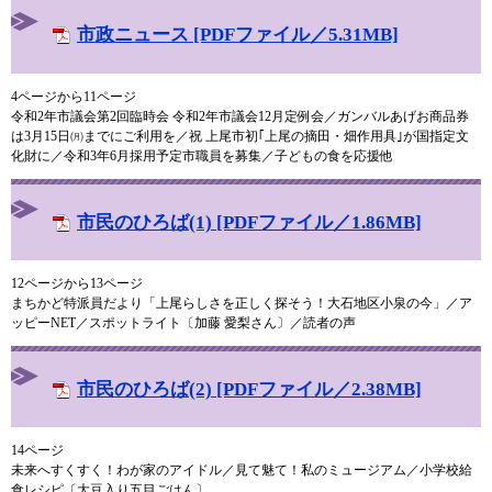
市政ニュース [PDFファイル／5.31MB]
4ページから11ページ
令和2年市議会第2回臨時会 令和2年市議会12月定例会／ガンバルあげお商品券
は3月15日㈪までにご利用を／祝 上尾市初｢上尾の摘田・畑作用具｣が国指定文
化財に／令和3年6月採用予定市職員を募集／子どもの食を応援他
市民のひろば(1) [PDFファイル／1.86MB]
12ページから13ページ
まちかど特派員だより「上尾らしさを正しく探そう！大石地区小泉の今」／ア
ッピーNET／スポットライト〔加藤 愛梨さん〕／読者の声
市民のひろば(2) [PDFファイル／2.38MB]
14ページ
未来へすくすく！わが家のアイドル／見て魅て！私のミュージアム／小学校給
食レシピ〔大豆入り五目ごはん〕