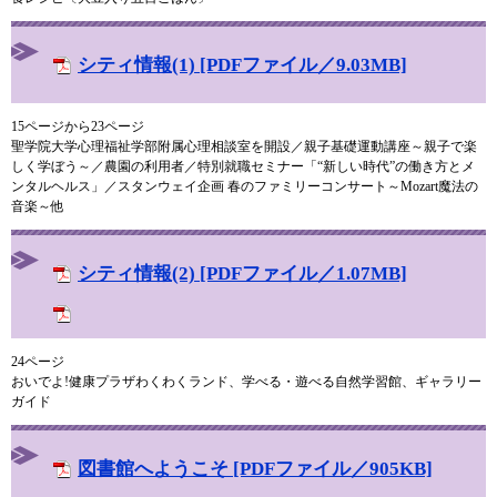
シティ情報(1) [PDFファイル／9.03MB]
15ページから23ページ
聖学院大学心理福祉学部附属心理相談室を開設／親子基礎運動講座～親子で楽
しく学ぼう～／農園の利用者／特別就職セミナー「“新しい時代”の働き方とメ
ンタルヘルス」／スタンウェイ企画 春のファミリーコンサート～Mozart魔法の
音楽～他
シティ情報(2) [PDFファイル／1.07MB]
24ページ
おいでよ!健康プラザわくわくランド、学べる・遊べる自然学習館、ギャラリー
ガイド
図書館へようこそ [PDFファイル／905KB]