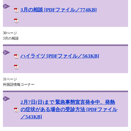
3月の相談 [PDFファイル／774KB]
30ぺージ
3月の相談
ハイライツ [PDFファイル／563KB]
31ページ
外国語情報コーナー
2月7日(日)まで 緊急事態宣言発令中、発熱
の症状がある場合の受診方法 [PDFファイル
／543KB]