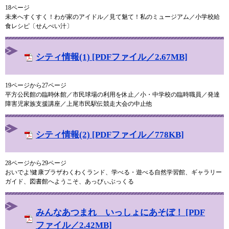
18ページ
未来へすくすく！わが家のアイドル／見て魅て！私のミュージアム／小学校給
食レシピ〔せんべい汁〕
シティ情報(1) [PDFファイル／2.67MB]
19ページから27ページ
平方公民館の臨時休館／市民球場の利用を休止／小・中学校の臨時職員／発達
障害児家族支援講座／上尾市民駅伝競走大会の中止他
シティ情報(2) [PDFファイル／778KB]
28ページから29ページ
おいでよ!健康プラザわくわくランド、学べる・遊べる自然学習館、ギャラリー
ガイド、図書館へようこそ、あっぴぃぶっくる
みんなあつまれ いっしょにあそぼ！ [PDF
ファイル／2.42MB]