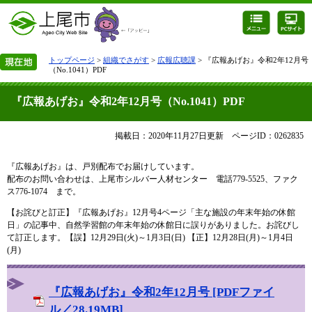
トップページ
>
組織でさがす
>
広報広聴課
> 『広報あげお』令和2年12月号
（No.1041）PDF
『広報あげお』令和2年12月号（No.1041）PDF
掲載日：2020年11月27日更新
ページID：0262835
『広報あげお』は、戸別配布でお届けしています。
配布のお問い合わせは、上尾市シルバー人材センター 電話779-5525、ファク
ス776-1074 まで。
【お詫びと訂正】『広報あげお』12月号4ページ「主な施設の年末年始の休館
日」の記事中、自然学習館の年末年始の休館日に誤りがありました。お詫びし
て訂正します。【誤】12月29日(火)～1月3日(日) 【正】12月28日(月)～1月4日
(月)
『広報あげお』令和2年12月号 [PDFファイ
ル／28.19MB]