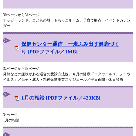
30ページから31ページ
アッピーランド、こどもの城、ももっこルーム、子育て拠点、イベントカレン
ダー
保健センター通信 一歩ふみ出す健康づく
り [PDFファイル／1MB]
32ページから33ページ
発熱などの症状がある場合の受診方法他／今月の健康「ロタウイルス、ノロウ
イルス」／母子・成人・精神保健事業スケジュール／平日夜間・休日診療
1月の相談 [PDFファイル／423KB]
34ぺージ
1月の相談