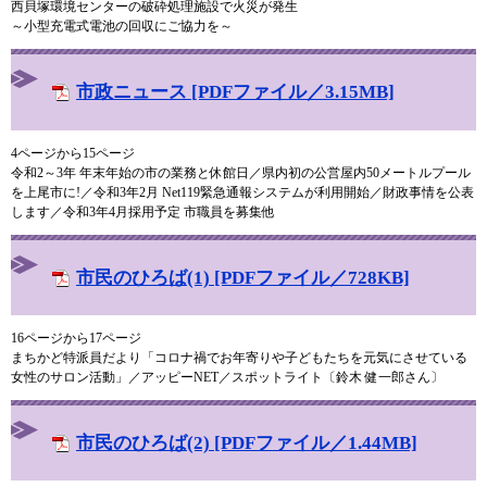
西貝塚環境センターの破砕処理施設で火災が発生
～小型充電式電池の回収にご協力を～
市政ニュース [PDFファイル／3.15MB]
4ページから15ページ
令和2～3年 年末年始の市の業務と休館日／県内初の公営屋内50メートルプール
を上尾市に!／令和3年2月 Net119緊急通報システムが利用開始／財政事情を公表
します／令和3年4月採用予定 市職員を募集他
市民のひろば(1) [PDFファイル／728KB]
16ページから17ページ
まちかど特派員だより「コロナ禍でお年寄りや子どもたちを元気にさせている
女性のサロン活動」／アッピーNET／スポットライト〔鈴木 健一郎さん〕
市民のひろば(2) [PDFファイル／1.44MB]