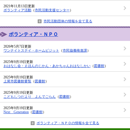
2021年11月13日更新
ボランティア活動
（
市民活動支援センター
）
市民活動団体の情報を全て見る
ボランティア・ＮＰＯ
2026年5月7日更新
ワンナイトステイ・ホームビジット
（
市民協働推進課
）
2025年9月19日更新
おはなし会・えほんのじかん・あかちゃんおはなしかい
（
図書館
）
2025年9月19日更新
上尾市図書館要覧
（
図書館
）
2025年9月19日更新
こどもしつだより よんでごらん
（
図書館
）
2025年9月19日更新
Next Generation
（
図書館
）
ボランティア・ＮＰＯの情報を全て見る