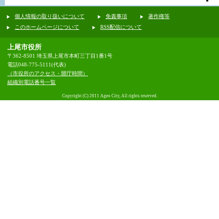
個人情報の取り扱いについて
免責事項
著作権等
このホームページについて
RSS配信について
上尾市役所
〒362-8501 埼玉県上尾市本町三丁目1番1号
電話048-775-5111(代表)
（市役所のアクセス・開庁時間）
組織別電話番号一覧
Copyright (C) 2011 Ageo City, All rights reserved.