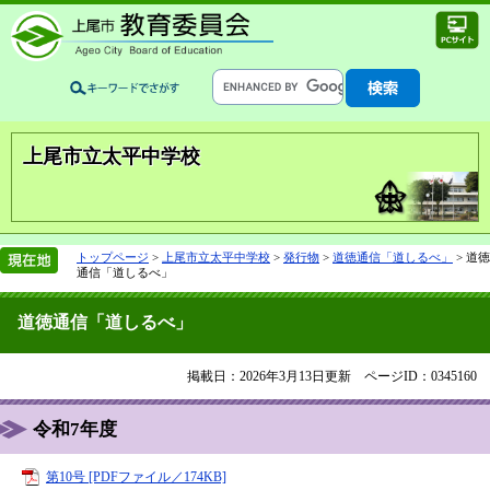
上尾市立太平中学校
トップページ
>
上尾市立太平中学校
>
発行物
>
道徳通信「道しるべ」
>
道徳
通信「道しるべ」
道徳通信「道しるべ」
掲載日：2026年3月13日更新
ページID：0345160
令和7年度
第10号 [PDFファイル／174KB]