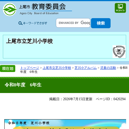
上尾市立芝川小学校
トップページ
>
上尾市立芝川小学校
>
芝川小アルバム
>
児童の活動
>
令和8
年度 6年生
令和8年度 6年生
掲載日：2026年7月15日更新
ページID：0420294