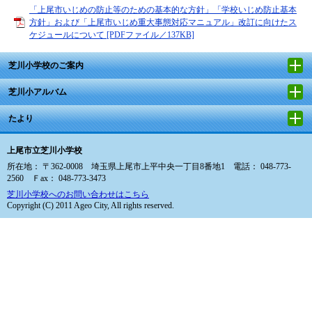
「上尾市いじめの防止等のための基本的な方針」「学校いじめ防止基本
方針」および「上尾市いじめ重大事態対応マニュアル」改訂に向けたス
ケジュールについて [PDFファイル／137KB]
芝川小学校のご案内
芝川小アルバム
たより
上尾市立芝川小学校
所在地： 〒362-0008 埼玉県上尾市上平中央一丁目8番地1 電話： 048-773-
2560 Ｆax： 048-773-3473
芝川小学校へのお問い合わせはこちら
Copyright (C) 2011 Ageo City, All rights reserved.