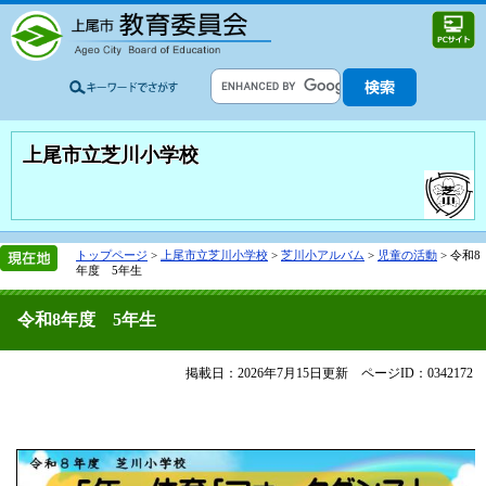
上尾市立芝川小学校
トップページ
>
上尾市立芝川小学校
>
芝川小アルバム
>
児童の活動
>
令和8
年度 5年生
令和8年度 5年生
掲載日：2026年7月15日更新
ページID：0342172