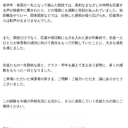
各学年・各団が一丸となって挑んだ競技では、真剣なまなざしや仲間を応援す
る声が校庭中に響きわたり、どの場面にも感動と笑顔があふれていました。短
距離走やリレー、団体競技などでは、白熱した接戦が繰り広げられ、応援席か
らは歓声が止まりませんでした。
また、競技だけでなく、応援や係活動にも力を入れた姿が印象的で、生徒一人
ひとりが体育祭の成功に向けて責任をもって行動していたことに、大きな成長
を感じました。
生徒たちの一生懸命な姿と、クラス・学年を越えて支え合う姿勢に、多くの感
動をもらった一日となりました。
ご来場いただいた保護者の皆さま、ご理解・ご協力いただき、誠にありがとう
ございました。
この経験を今後の学校生活にも活かし、さらに成長していく生徒たちの姿にご
期待ください。