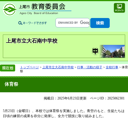
上尾市立大石南中学校
トップページ
>
上尾市立大石南中学校
>
行事・活動の様子
>
全校行事
>
体育
祭
体育祭
掲載日：2025年6月23日更新
ページID：2025062301
5月23日（金曜日）、本校では体育祭を実施しました。青空のもと、生徒たちは
日頃の練習の成果を存分に発揮し、全力で競技に取り組みました。