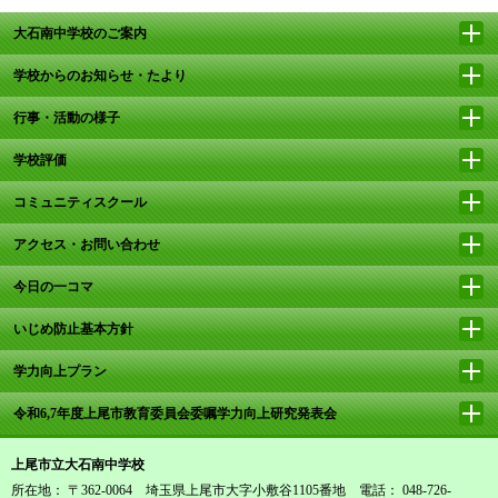
大石南中学校のご案内
学校からのお知らせ・たより
行事・活動の様子
学校評価
コミュニティスクール
アクセス・お問い合わせ
今日の一コマ
いじめ防止基本方針
学力向上プラン
令和6,7年度上尾市教育委員会委嘱学力向上研究発表会
上尾市立大石南中学校
所在地： 〒362-0064 埼玉県上尾市大字小敷谷1105番地 電話： 048‐726‐