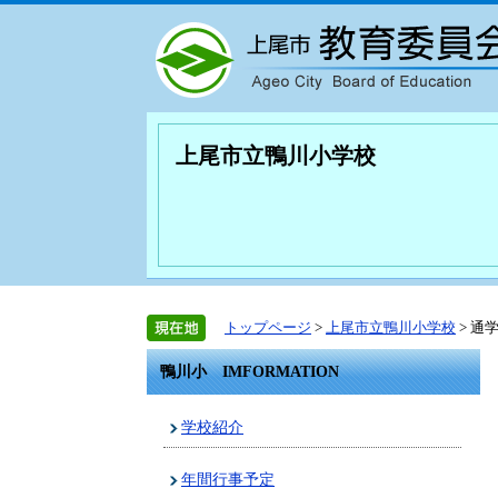
上尾市立鴨川小学校
トップページ
>
上尾市立鴨川小学校
> 通
鴨川小 IMFORMATION
学校紹介
年間行事予定