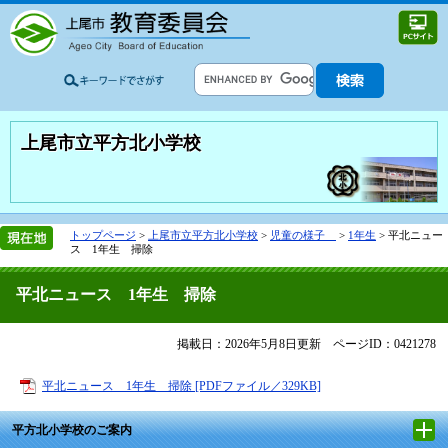
上尾市立平方北小学校
トップページ
>
上尾市立平方北小学校
>
児童の様子
>
1年生
>
平北ニュー
ス 1年生 掃除
平北ニュース 1年生 掃除
掲載日：2026年5月8日更新
ページID：0421278
平北ニュース 1年生 掃除 [PDFファイル／329KB]
平方北小学校のご案内