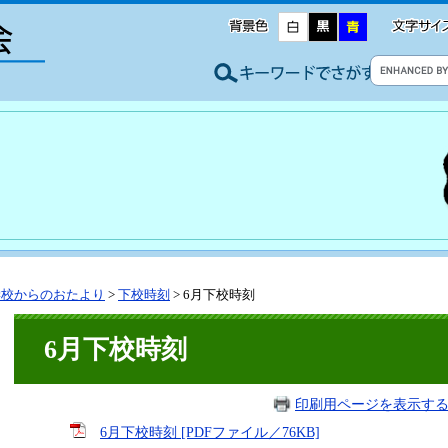
学校からのおたより
>
下校時刻
>
6月下校時刻
6月下校時刻
印刷用ページを表示す
6月下校時刻 [PDFファイル／76KB]