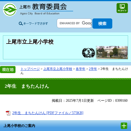
上尾市立上尾小学校
トップページ
>
上尾市立上尾小学校
>
各学年
>
2学年
>
2年生 まちたんけ
ん
2年生 まちたんけん
掲載日：2025年7月1日更新
ページID：0399160
2年生 まちたんけん [PDFファイル／575KB]
上尾小学校のご案内