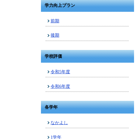
学力向上プラン
前期
後期
学校評価
令和5年度
令和6年度
各学年
なかよし
1学年