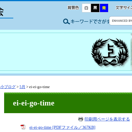
尾小ブログ
>
5月
>
ei-ei-go-time
ei-ei-go-time
印刷用ページを表示する
ei-ei-go-time [PDFファイル／367KB]