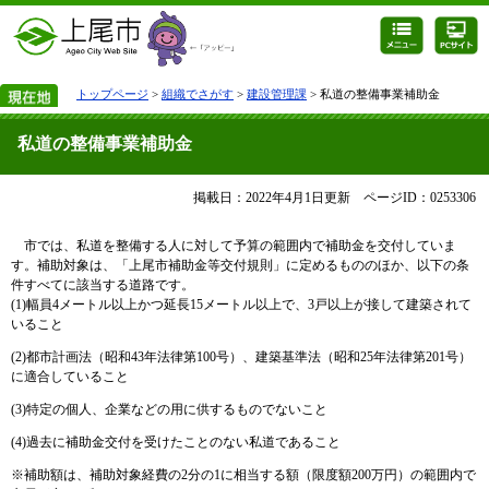
トップページ
>
組織でさがす
>
建設管理課
> 私道の整備事業補助金
私道の整備事業補助金
掲載日：2022年4月1日更新
ページID：0253306
市では、私道を整備する人に対して予算の範囲内で補助金を交付していま
す。補助対象は、「上尾市補助金等交付規則」に定めるもののほか、以下の条
件すべてに該当する道路です。
(1)幅員4メートル以上かつ延長15メートル以上で、3戸以上が接して建築されて
いること
(2)都市計画法（昭和43年法律第100号）、建築基準法（昭和25年法律第201号）
に適合していること
(3)特定の個人、企業などの用に供するものでないこと
(4)過去に補助金交付を受けたことのない私道であること
※補助額は、補助対象経費の2分の1に相当する額（限度額200万円）の範囲内で