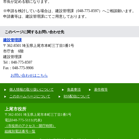
市長が定める額になります。
※申請を検討している場合は、建設管理課（048-775-8597）へご相談願います。
申請書等は、建設管理課にてご用意しております。
このページに関するお問い合わせ先
建設管理課
〒362-8501
埼玉県上尾市本町三丁目1番1号
市庁舎 6階
建設管理課
Tel：048-775-8597
Fax：048-775-9906
お問い合わせはこちら
個人情報の取り扱いについて
免責事項
著作権等
このホームページについて
RSS配信について
上尾市役所
〒362-8501 埼玉県上尾市本町三丁目1番1号
電話048-775-5111(代表)
（市役所のアクセス・開庁時間）
組織別電話番号一覧