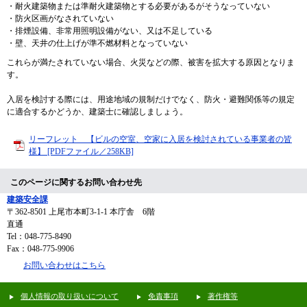
・耐火建築物または準耐火建築物とする必要があるがそうなっていない
・防火区画がなされていない
・排煙設備、非常用照明設備がない、又は不足している
・壁、天井の仕上げが準不燃材料となっていない
これらが満たされていない場合、火災などの際、被害を拡大する原因となりま
す。
入居を検討する際には、用途地域の規制だけでなく、防火・避難関係等の規定
に適合するかどうか、建築士に確認しましょう。
リーフレット 【ビルの空室、空家に入居を検討されている事業者の皆
様】 [PDFファイル／258KB]
このページに関するお問い合わせ先
建築安全課
〒362-8501
上尾市本町3-1-1 本庁舎 6階
直通
Tel：048-775-8490
Fax：048-775-9906
お問い合わせはこちら
個人情報の取り扱いについて
免責事項
著作権等