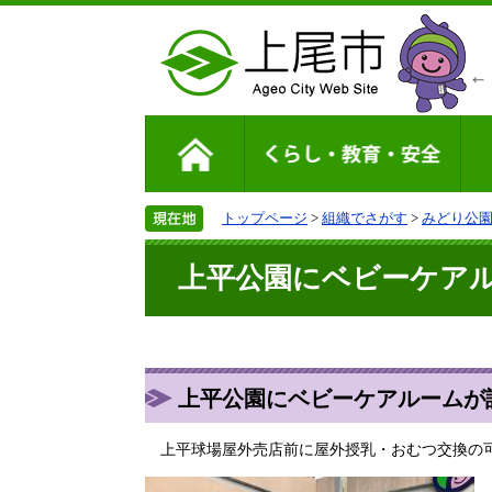
トップページ
>
組織でさがす
>
みどり公
上平公園にベビーケア
上平公園にベビーケアルームが設
上平球場屋外売店前に屋外授乳・おむつ交換の可