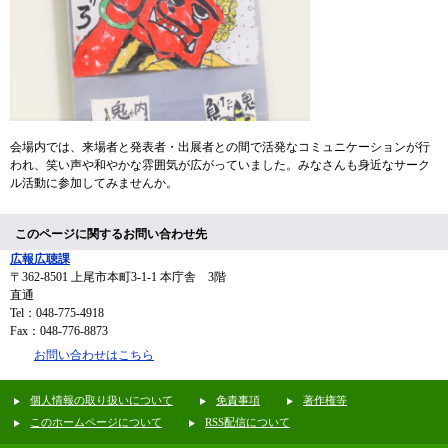
会場内では、来場者と発表者・出展者との間で活発なコミュニケーションが行
われ、笑い声や和やかな雰囲気が広がっていました。みなさんも身近なサーク
ル活動に参加してみませんか。
このページに関するお問い合わせ先
広報広聴課
〒362-8501
上尾市本町3-1-1 本庁舎 3階
直通
Tel：048-775-4918
Fax：048-776-8873
お問い合わせはこちら
個人情報の取り扱いについて
免責事項
著作権等
このホームページについて
RSS配信について