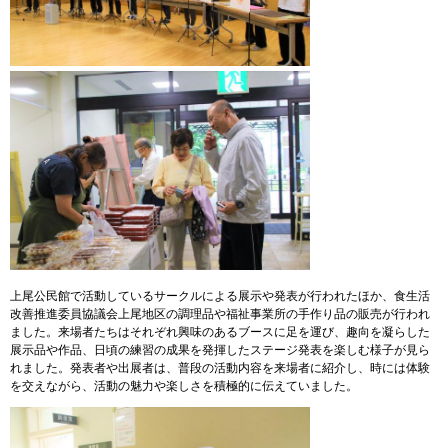
上尾公民館で活動しているサークルによる展示や発表が行われたほか、食生活
改善推進委員協議会上尾地区の調理品や福祉事業所の手作り品の販売が行われ
ました。来場者たちはそれぞれ興味のあるブースに足を運び、趣向を凝らした
展示品や作品、日頃の練習の成果を発揮したステージ発表を楽しむ様子が見ら
れました。発表者や出展者は、普段の活動内容を来場者に紹介し、時には体験
を交えながら、活動の魅力や楽しさを積極的に伝えていました。