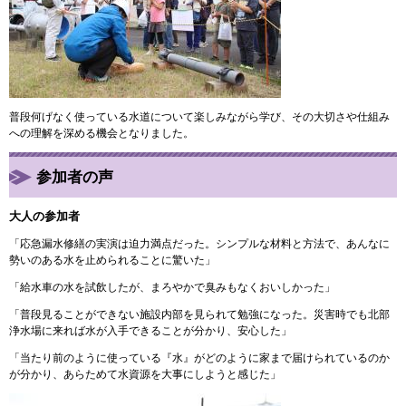
普段何げなく使っている水道について楽しみながら学び、その大切さや仕組み
への理解を深める機会となりました。
参加者の声
大人の参加者
「応急漏水修繕の実演は迫力満点だった。シンプルな材料と方法で、あんなに
勢いのある水を止められることに驚いた」
「給水車の水を試飲したが、まろやかで臭みもなくおいしかった」
「普段見ることができない施設内部を見られて勉強になった。災害時でも北部
浄水場に来れば水が入手できることが分かり、安心した」
「当たり前のように使っている『水』がどのように家まで届けられているのか
が分かり、あらためて水資源を大事にしようと感じた」