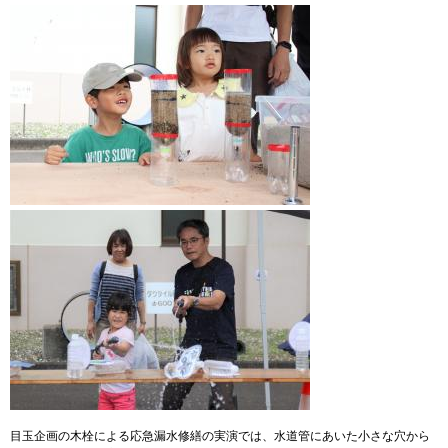
目玉企画の木栓による応急漏水修繕の実演では、水道管にあいた小さな穴から