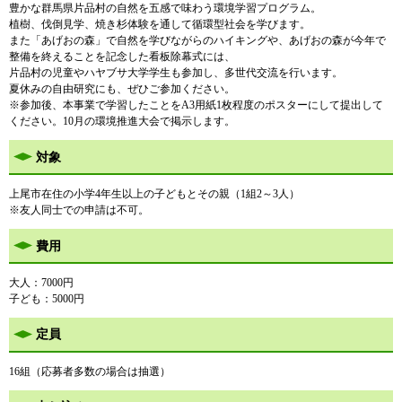
豊かな群馬県片品村の自然を五感で味わう環境学習プログラム。
植樹、伐倒見学、焼き杉体験を通して循環型社会を学びます。
また「あげおの森」で自然を学びながらのハイキングや、あげおの森が今年で
整備を終えることを記念した看板除幕式には、
片品村の児童やハヤブサ大学学生も参加し、多世代交流を行います。
夏休みの自由研究にも、ぜひご参加ください。
※参加後、本事業で学習したことをA3用紙1枚程度のポスターにして提出して
ください。10月の環境推進大会で掲示します。
対象
上尾市在住の小学4年生以上の子どもとその親（1組2～3人）
※友人同士での申請は不可。
費用
大人：7000円
子ども：5000円
定員
16組（応募者多数の場合は抽選）