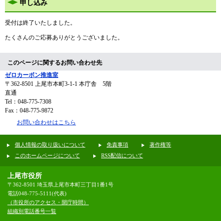
申し込み
受付は終了いたしました。
たくさんのご応募ありがとうございました。
このページに関するお問い合わせ先
ゼロカーボン推進室
〒362-8501
上尾市本町3-1-1 本庁舎 5階
直通
Tel：048-775-7308
Fax：048-775-9872
お問い合わせはこちら
個人情報の取り扱いについて
免責事項
著作権等
このホームページについて
RSS配信について
上尾市役所
〒362-8501 埼玉県上尾市本町三丁目1番1号
電話048-775-5111(代表)
（市役所のアクセス・開庁時間）
組織別電話番号一覧