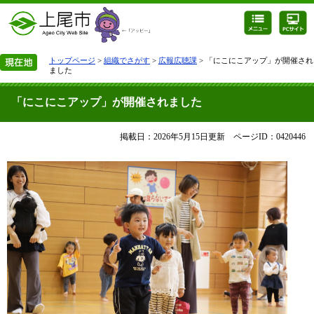
トップページ
>
組織でさがす
>
広報広聴課
> 「にこにこアップ」が開催され
ました
「にこにこアップ」が開催されました
掲載日：2026年5月15日更新
ページID：0420446