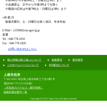
午前9時から午後9時(土・日曜日は5時）まで
※会議室は、正午から午後1時までを除く
※職員の応対は午後7時(土・日曜日は5時）まで
○休 館 日
毎週月曜日、土・日曜日を除く祝日、年末年始
E-Mail：s53500@city.ageo.lg.jp
直通
Tel：048-778-1810
Fax：048-778-1820
お問い合わせはこちら
個人情報の取り扱いについて
免責事項
著作権等
このホームページについて
RSS配信について
上尾市役所
〒362-8501 埼玉県上尾市本町三丁目1番1号
電話048-775-5111(代表)
（市役所のアクセス・開庁時間）
組織別電話番号一覧
Copyright (C) 2011 Ageo City, All rights reserved.