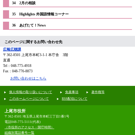
34 2月の相談
35 Highlights 外国語情報コーナー
36 あげたて！News
このページに関するお問い合わせ先
広報広聴課
〒362-8501
上尾市本町3-1-1 本庁舎 3階
直通
Tel：048-775-4918
Fax：048-776-8873
お問い合わせはこちら
個人情報の取り扱いについて
免責事項
著作権等
このホームページについて
RSS配信について
上尾市役所
〒362-8501 埼玉県上尾市本町三丁目1番1号
電話048-775-5111(代表)
（市役所のアクセス・開庁時間）
組織別電話番号一覧