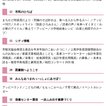
他
12 市民のひろば​
まちかど特派員だより〔究極のそば好きは、食べる人から作る人へ〕／アッピ
ーNET／スポットライト〔悦覟 ひろみさん〕／読者の声／未来へすくすく！わ
が家のアイドル／教えて！アッピー／小学校給食レシピ〔白菜と肉団子のスー
プ〕
15 シティ情報
市観光協会推奨土産品を年末年始のごあいさつに！／上尾伊奈資源循環組合か
らのお知らせ／家庭児童相談員とこども・若者コーディネーター（会計年度任
用職員）の募集／栄養士・給食調理員（会計年度任用職員）の募集／～未来を
語る～能登半島地震と豪雨災害／純烈コンサート2026 他
​29 図書館へようこそ
30 みんなあつまれ いっしょにあそぼ！
アッピーランド／こどもの城／ももっこルーム／子育て拠点／イベントカレン
ダー
32 保健センター通信 一歩ふみ出す健康づくり