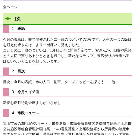
全ページ
目次
1 表紙
今月の表紙は、昨年開催された二十歳のつどいでの1枚です。人生の一つの節目
を迎えた皆さんは、より一層輝いて見えました。
ことしの二十歳のつどいは、1月11日㈰に開催予定です。皆さんが、旧友や恩師
との大切で実りあるひとときを過ごし、新たなステップ、末広がりの未来へ羽
ばたいていくことを願っています。
2 目次
目次、今月の表紙、市の人口・世帯、クイズアッピーを探そう！ 他
3 今月のイチ面
新春お正月特別企画まちがいさがし
4 市政ニュース
畠山市政の3期目がスタート／市長選挙・市議会議員補欠選挙開票結果／上尾市
公共施設等総合管理計画（案）への意見募集／上尾税務署から所得税の確定申
告のお知らせ／市民税・県民税の申告／運転免許証を自主返納した人への支援