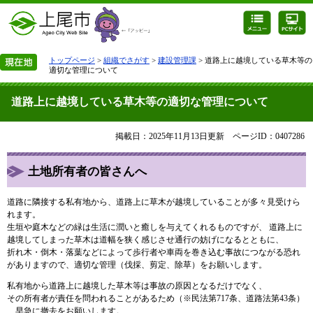
トップページ
>
組織でさがす
>
建設管理課
> 道路上に越境している草木等の
適切な管理について
道路上に越境している草木等の適切な管理について
掲載日：2025年11月13日更新
ページID：0407286
土地所有者の皆さんへ
道路に隣接する私有地から、道路上に草木が越境していることが多々見受けら
れます。
生垣や庭木などの緑は生活に潤いと癒しを与えてくれるものですが、
道路上に
越境​
してしまった草木は道幅を狭く感じさせ通行の妨げになるとともに、
折れ木・倒木・落葉などによって歩行者や車両を巻き込む事故につながる恐れ
がありますので、適切な管理（伐採、剪定、除草）をお願いします。
私有地​
から道路上に越境した草木等は事故の原因となるだけでなく、
その所有者が責任を問われることがあるため
（※民法第717条、道路法第43条）​
、早急に撤去をお願いします。