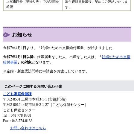
上尾市以外（里帰り先）での訪問を
出生連絡票提出後、早めにご連絡いたしま
希望
す。
お知らせ
令和7年4月1日より、「妊婦のための支援給付事業」が始まりました。
令和7年4月1日以降
に妊娠届出をした人、出産をした人は、
「
妊婦のための支援
給付事業
」の対象
となります。
※産婦・新生児訪問時に申請書をお渡ししています。
このページに関するお問い合わせ先
こども家庭保健課
〒362-8501
上尾市本町3-1-1 (市役所5階)
〒362-0015 上尾市緑丘2-1-27（こども保健センター）
こども保健センター
Tel：048-778-8768
Fax：048-774-8188
お問い合わせはこちら