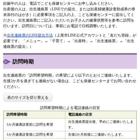
妊娠中の人は、電話でこども保健センターにお申し込みください。
出産後の人は、出生連絡票（LINEでの提出、または妊産婦健康診査助成券の巻
末添付のはがき）に必要事項をご記入の上、こども保健センターに提出してく
ださい。出生連絡票にご記入いただいたお子さんの健康状態等を参考に訪問を
行います。訪問日については、事前にお電話で日程調整いたします。
※
出生連絡票のLINE提出方法
（上尾市LINE公式アカウントと「友だち登録」が
必要です。「メニュー」→「子育て」→「出産時」→「出生連絡票」→「出生
連絡票の提出」）
訪問時期
出生連絡票の「訪問希望時期」の希望により以下のとおりご連絡いたします。
生後2か月を過ぎても連絡がない場合は、こども保健センターまでお問い合わせ
ください。
表のサイズを切り替える
訪問希望時期による電話連絡の目安
訪問希望時期
電話連絡の目安
出生連絡票提出後、早めにご連絡いたしま
1か月健康診査前に訪問を希望
す。
1か月健康診査後に訪問を希望
生後2か月前後にご連絡いたします。