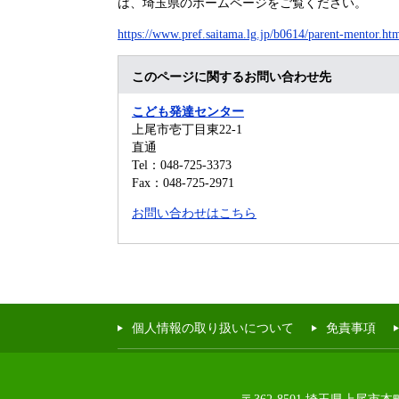
は、埼玉県のホームページをご覧ください。
https://www.pref.saitama.lg.jp/b0614/parent-mentor.ht
このページに関するお問い合わせ先
こども発達センター
上尾市壱丁目東22-1
直通
Tel：048-725-3373
Fax：048-725-2971
お問い合わせはこちら
個人情報の取り扱いについて
免責事項