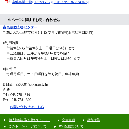
協働事業一覧(H23からR7) [PDFファイル／340KB]
このページに関するお問い合わせ先
市民活動支援センター
〒362-0075
上尾市柏座1-1-15 プラザ館3階(上尾駅東口駅前)
○利用時間
午前9時から午後9時(土・日曜日は5時）まで
※会議室は、正午から午後1時までを除く
※職員の応対は午後7時(土・日曜日は5時）まで
○休 館 日
毎週月曜日、土・日曜日を除く祝日、年末年始
E-Mail：s53500@city.ageo.lg.jp
直通
Tel：048-778-1810
Fax：048-778-1820
お問い合わせはこちら
個人情報の取り扱いについて
免責事項
著作権等
このホームページについて
RSS配信について