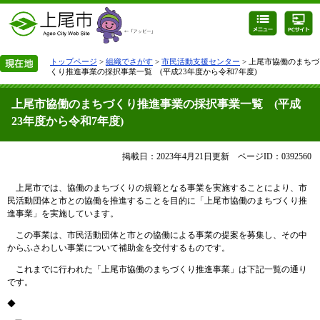
トップページ
>
組織でさがす
>
市民活動支援センター
> 上尾市協働のまちづ
くり推進事業の採択事業一覧 (平成23年度から令和7年度)
上尾市協働のまちづくり推進事業の採択事業一覧 (平成
23年度から令和7年度)
掲載日：2023年4月21日更新
ページID：0392560
上尾市では、協働のまちづくりの規範となる事業を実施することにより、市
民活動団体と市との協働を推進することを目的に「上尾市協働のまちづくり推
進事業」を実施しています。
この事業は、市民活動団体と市との協働による事業の提案を募集し、その中
からふさわしい事業について補助金を交付するものです。
これまでに行われた「上尾市協働のまちづくり推進事業」は下記一覧の通り
です。
◆