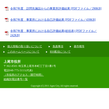
令和7年度 訪問先施設からの事業所評価結果 [PDFファイル／290KB]
令和7年度 事業所における自己評価結果 [PDFファイル／439KB]
令和7年度 事業所における自己評価結果(総括表) [PDFファイル／
242KB]
個人情報の取り扱いについて
免責事項
著作権等
このホームページについて
RSS配信について
上尾市役所
〒362-8501 埼玉県上尾市本町三丁目1番1号
電話048-775-5111(代表)
（市役所のアクセス・開庁時間）
組織別電話番号一覧
Copyright (C) 2011 Ageo City, All rights reserved.