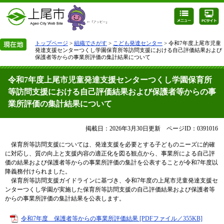
トップページ
>
組織でさがす
>
こども発達センター
> 令和7年度上尾市児童
発達支援センターつくし学園保育所等訪問支援における自己評価結果および
保護者等からの事業所評価の集計結果について
令和7年度上尾市児童発達支援センターつくし学園保育所
等訪問支援における自己評価結果および保護者等からの事
業所評価の集計結果について
掲載日：2026年3月30日更新
ページID：0391016
保育所等訪問支援については、発達支援を必要とする子どものニーズに的確
に対応し、質の向上と支援内容の適正化を図る観点から、事業所による自己評
価の結果および保護者等からの事業所評価の集計を公表することが令和7年度以
降義務付けられました。
保育所等訪問支援ガイドラインに基づき、令和7年度の上尾市児童発達支援セ
ンターつくし学園が実施した保育所等訪問支援の自己評価結果および保護者等
からの事業所評価の集計結果を公表します。
令和7年度 保護者等からの事業所評価結果 [PDFファイル／355KB]