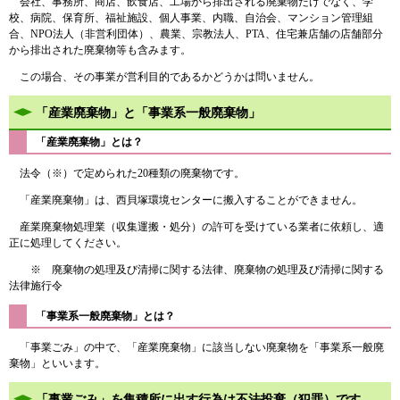
会社、事務所、商店、飲食店、工場から排出される廃棄物だけでなく、学
校、病院、保育所、福祉施設、個人事業、内職、自治会、マンション管理組
合、NPO法人（非営利団体）、農業、宗教法人、PTA、住宅兼店舗の店舗部分
から排出された廃棄物等も含みます。
この場合、その事業が営利目的であるかどうかは問いません。
「産業廃棄物」と「事業系一般廃棄物」
「産業廃棄物」とは？
法令（※）で定められた20種類の廃棄物です。
「産業廃棄物」は、西貝塚環境センターに搬入することができません。
産業廃棄物処理業（収集運搬・処分）の許可を受けている業者に依頼し、適
正に処理してください。
※ 廃棄物の処理及び清掃に関する法律、廃棄物の処理及び清掃に関する
法律施行令
「事業系一般廃棄物」とは？
「事業ごみ」の中で、「産業廃棄物」に該当しない廃棄物を「事業系一般廃
棄物」といいます。
「事業ごみ」を集積所に出す行為は不法投棄（犯罪）です