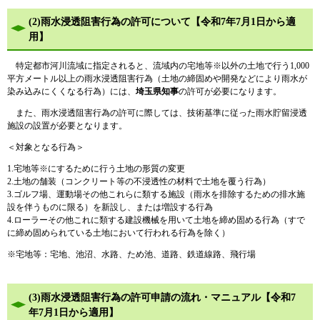
(2)雨水浸透阻害行為の許可について【令和7年7月1日から適
用】
特定都市河川流域に指定されると、流域内の宅地等※以外の土地で行う1,000
平方メートル以上の雨水浸透阻害行為（土地の締固めや開発などにより雨水が
染み込みにくくなる行為）には、
埼玉県知事
の許可が必要になります。
また、雨水浸透阻害行為の許可に際しては、技術基準に従った雨水貯留浸透
施設の設置が必要となります。
＜対象となる行為＞
1.宅地等※にするために行う土地の形質の変更
2.土地の舗装（コンクリート等の不浸透性の材料で土地を覆う行為）
3.ゴルフ場、運動場その他これらに類する施設（雨水を排除するための排水施
設を伴うものに限る）を新設し、または増設する行為
4.ローラーその他これに類する建設機械を用いて土地を締め固める行為（すで
に締め固められている土地において行われる行為を除く）
※宅地等：宅地、池沼、水路、ため池、道路、鉄道線路、飛行場
(3)雨水浸透阻害行為の許可申請の流れ・マニュアル【令和7
年7月1日から適用】