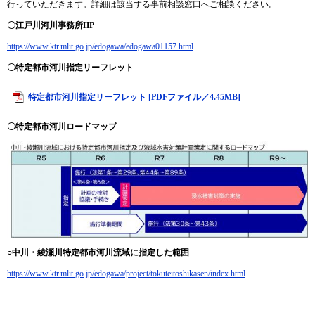
行っていただきます。詳細は該当する事前相談窓口へご相談ください。
〇江戸川河川事務所HP
https://www.ktr.mlit.go.jp/edogawa/edogawa01157.html
〇特定都市河川指定リーフレット
特定都市河川指定リーフレット [PDFファイル／4.45MB]
〇特定都市河川ロードマップ
○中川・綾瀬川特定都市河川流域に指定した範囲
https://www.ktr.mlit.go.jp/edogawa/project/tokuteitoshikasen/index.html