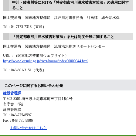
中川・綾瀬川等における「特定都市河川浸水被害対策法」の適用に関す
ること
国土交通省 関東地方整備局 江戸川河川事務所 計画課 総合治水係
Tel：04-7175-7318（直通）
「特定都市河川浸水被害対策法」または制度全般に関すること
国土交通省 関東地方整備局 流域治水推進サポートセンター
URL：（関東地方整備局ウェブサイト）
https://www.ktr.mlit.go.jp/river/bousai/index00000044.html
Tel：048-601-3151（代表）
このページに関するお問い合わせ先
建設管理課
〒362-8501
埼玉県上尾市本町三丁目1番1号
市庁舎 6階
建設管理課
Tel：048-775-8597
Fax：048-775-9906
お問い合わせはこちら