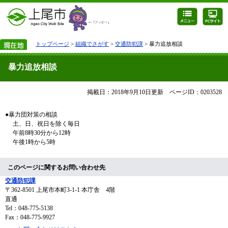
トップページ
>
組織でさがす
>
交通防犯課
> 暴力追放相談
暴力追放相談
掲載日：2018年9月10日更新
ページID：0203528
●暴力団対策の相談
土、日、祝日を除く毎日
午前8時30分から12時
午後1時から5時
このページに関するお問い合わせ先
交通防犯課
〒362-8501
上尾市本町3-1-1 本庁舎 4階
直通
Tel：048-775-5138
Fax：048-775-9927