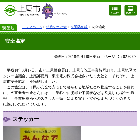
トップページ
>
組織でさがす
>
交通防犯課
> 安全協定
安全協定
掲載日：2018年9月10日更新
ページID：0203507
平成18年3月17日、市と上尾警察署は、上尾市管工事業協同組合、上尾地区タ
クシー協議会、上尾郵便局、東京電力株式会社さいたま支社と、それぞれ「上
尾市安全協定」を締結しました。
この協定は、市民が安全で安心して暮らせる地域社会を推進することを目的
に、各事業者の皆さんには、「業務中に犯罪や不審者などを発見した場合の通
報」「事業用車両へのステッカー貼付による安全・安心なまちづくりのＰＲ」
に協力いただいています。
ステッカー