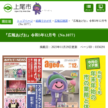
トップページ
>
組織でさがす
>
広報広聴課
> 『広報あげお』令和5年12月号
（No.1077）
『広報あげお』令和5年12月号（No.1077）
掲載日：2023年11月29日更新
ページID：0356291