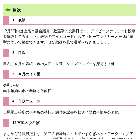
目次
1 表紙
12月3日㈰は上尾市議会議員一般選挙の投票日です。アッピーファミリーも投票
を体験してみました。表紙の二次元コードからアッピーファミリーと一緒に選
挙について勉強できます。ぜひ動画を見て選挙へ行きましょう。
2 目次
目次、今月の表紙、市の人口・世帯、クイズアッピーを探そう！他
3 今月のイチ面
令和5～6年
年末年始の市の業務と休館日
​4 市政ニュース
上尾駅出張所の事務所の移転／納付確認書を郵送／財政事情を公表他
12 市民のひろば
まちかど特派員だより「第二の居場所に～上平やすらぎネットワーク～」／ア