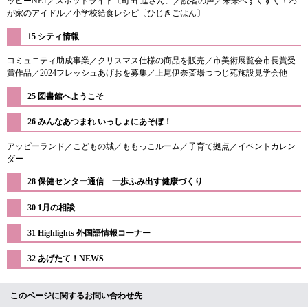
ッピーNET／スポットライト〔町田 進さん〕／読者の声／未来へすくすく！わ
が家のアイドル／小学校給食レシピ〔ひじきごはん〕
15 シティ情報
コミュニティ助成事業／クリスマス仕様の商品を販売／市美術展覧会市長賞受
賞作品／2024フレッシュあげおを募集／上尾伊奈斎場つつじ苑施設見学会他
25 図書館へようこそ
​26 みんなあつまれ いっしょにあそぼ！
アッピーランド／こどもの城／ももっこルーム／子育て拠点／イベントカレン
ダー
28 保健センター通信 一歩ふみ出す健康づくり
30 1月の相談
​31 Highlights 外国語情報コーナー
​32 あげたて！NEWS
このページに関するお問い合わせ先