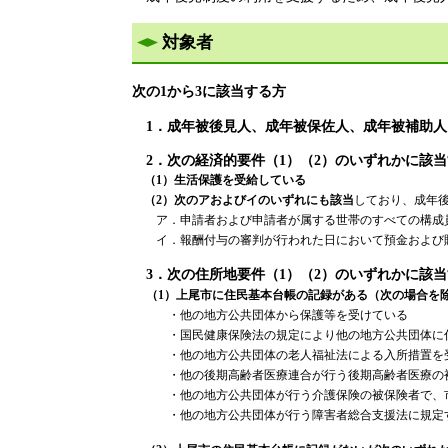
対象者
次の1から3に該当する方
1．成年被後見人、成年被保佐人、成年被補助人
2．次の経済的要件（1）（2）のいずれかに該
（1
）生活保護を受給している
（2）次のアおよびイのいずれにも該当
しており、成年
ア．申請者および申請者が属する世帯のすべての構成員
イ．報酬付与の審判が行われた日において預金および貯金
3．次の住所地要件（1）（2）のいずれかに該
（1）上尾市に住民基本台帳の記録がある（次の場合を
・他の地方公共団体から保護等を受けている
・国民健康保険法の規定により他の地方公共団体に住
・他の地方公共団体の老人福祉法による入所措置を
・他の後期高齢者医療連合が行う後期高齢者医療の
・他の地方公共団体が行う介護保険の被保険者で、市
・他の地方公共団体が行う障害者総合支援法に規定する