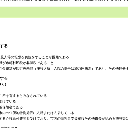
当する
後見人等の報酬を負担をすることが困難である
が市町村民税が非課税であること
総額が80万円未満（施設入所・入院の場合は50万円未満）であり、その他処分
当する
除く）
所を有するとみなされている
受けている
被保険者である
内の住所地特例施設に入所または入居している
介護給付費等を受けており、市内の障害者支援施設その他市長が認める施設等に