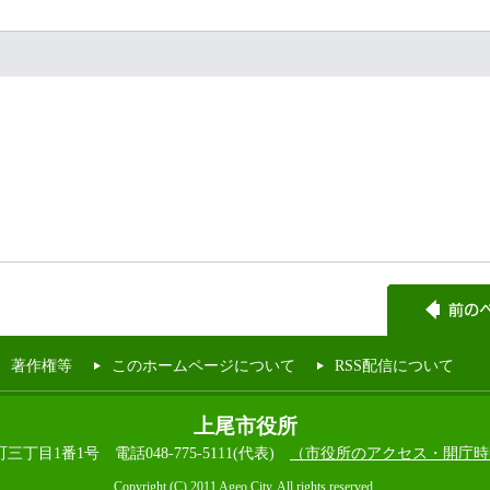
著作権等
このホームページについて
RSS配信について
上尾市役所
本町三丁目1番1号
電話048-775-5111(代表)
（市役所のアクセス・開庁時
Copyright (C) 2011 Ageo City, All rights reserved.