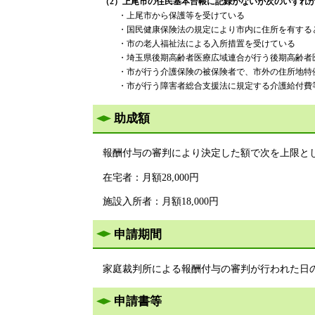
（2）上尾市の住民基本台帳に記録がないが次のいずれ
・上尾市から保護等を受けている
・国民健康保険法の規定により市内に住所を有すると
・市の老人福祉法による入所措置を受けている
・埼玉県後期高齢者医療広域連合が行う後期高齢者医
・市が行う介護保険の被保険者で、市外の住所地特例
・市が行う障害者総合支援法に規定する介護給付費等を
助成額
報酬付与の審判により決定した額で次を上限と
在宅者：月額28,000円
施設入所者：月額18,000円
申請期間
家庭裁判所による報酬付与の審判が行われた日の
申請書等