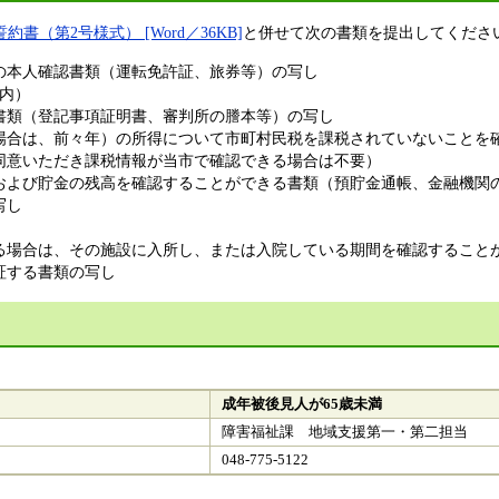
誓約書（第2号様式） [Word／36KB]
と併せて次の書類を提出してくださ
の本人確認書類（運転免許証、旅券等）の写し
内）
書類（登記事項証明書、審判所の謄本等）の写し
る場合は、前々年）の所得について市町村民税を課税されていないことを
意いただき課税情報が当市で確認できる場合は不要）
金および貯金の残高を確認することができる書類（預貯金通帳、金融機関
写し
る場合は、その施設に入所し、または入院している期間を確認すること
証する書類の写し
成年被後見人が65歳未満
障害福祉課 地域支援第一・第二担当
048-775-5122