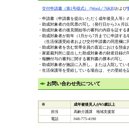
交付申請書（第1号様式） [Word／76KB]
および
・申請書（申請書を提出いただく成年後見人等）
・助成対象者の住民票の写し（発行日から3ヵ月以
・助成対象者の後見開始等の審判の内容を証する
​・助成対象者が前年（1月から7月までに申請す
（生活保護受給者および交付申請書の同意欄に同
​・助成対象者を含む世帯全員の直近における預
・家庭裁判所に提出した助成対象者の財産目録の
・報酬付与の審判に関する審判書の謄本の写し
・助成対象者が施設に入所し、または入院してい
・生活保護等を受給している場合は、その受給を
お問い合わせ先について
※
成年被後見人が65歳以上
担当
高齢介護課 地域支援室
電話
048-775-4190