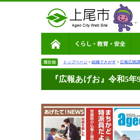
トップページ
>
組織でさがす
>
広報広聴
『広報あげお』令和5年9月